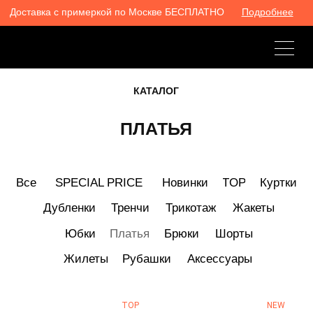
Доставка с примеркой по Москве БЕСПЛАТНО
Доставка с примеркой по Москве БЕСПЛАТНО
Подробнее
Подробнее
КАТАЛОГ
ПЛАТЬЯ
Все
SPECIAL PRICE
Новинки
TOP
Куртки
Дубленки
Тренчи
Трикотаж
Жакеты
Юбки
Платья
Брюки
Шорты
Жилеты
Рубашки
Аксессуары
TOP
NEW