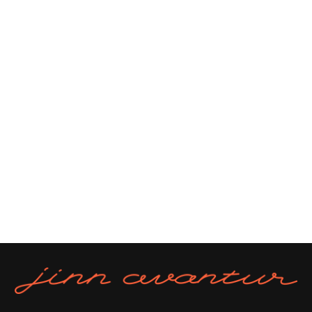
Часто задаваемые вопросы
Контакты
СВЯЖИТЕСЬ С НАМИ
Тел:
+7 (915) 056-19-39
email:
jinnavantur@gmail.com
ПОДПИСАТЬСЯ НА НАШИ НОВОСТИ
→
Я даю согласие на обработку
персональных данных в соответствии с
политикой конфиденциальности
Договор оферты
Политика конфиденциальности
© 2025
Jinn Avantur